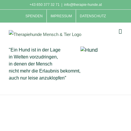
Skip
+43 650 377 32 71
|
info@therapie-hunde.at
to
SPENDEN
IMPRESSUM
DATENSCHUTZ
content
"Ein Hund ist in der Lage
in Welten vorzudringen,
in denen der Mensch
nicht mehr die Erlaubnis bekommt,
auch nur leise anzuklopfen”