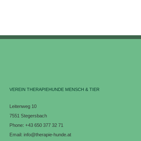
VEREIN THERAPIEHUNDE MENSCH & TIER
Leitenweg 10
7551 Stegersbach
Phone:
+43 650 377 32 71
Email:
info@therapie-hunde.at