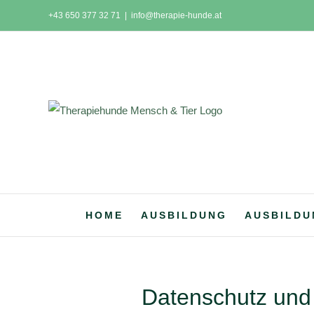
Skip
+43 650 377 32 71
|
info@therapie-hunde.at
to
content
HOME
AUSBILDUNG
AUSBILDU
Datenschutz und