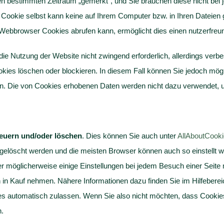
en bestimmten Zeitraum „gemerkt“, und Sie brauchen diese nicht bei
ookie selbst kann keine auf Ihrem Computer bzw. in Ihren Dateien 
ebbrowser Cookies abrufen kann, ermöglicht dies einen nutzerfreun
 die Nutzung der Website nicht zwingend erforderlich, allerdings verbe
kies löschen oder blockieren. In diesem Fall können Sie jedoch mögl
en. Die von Cookies erhobenen Daten werden nicht dazu verwendet, um
euern und/oder löschen
. Dies können Sie auch unter
AllAboutCooki
elöscht werden und die meisten Browser können auch so einstellt w
r möglicherweise einige Einstellungen bei jedem Besuch einer Seite
in Kauf nehmen. Nähere Informationen dazu finden Sie im Hilfeberei
ies automatisch zulassen. Wenn Sie also nicht möchten, dass Cook
.