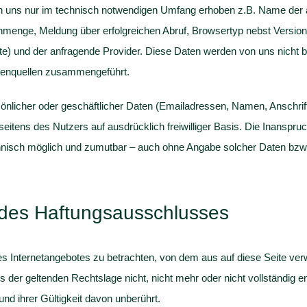
uns nur im technisch notwendigen Umfang erhoben z.B. Name der 
nmenge, Meldung über erfolgreichen Abruf, Browsertyp nebst Versio
ite) und der anfragende Provider. Diese Daten werden von uns nicht
tenquellen zusammengeführt.
sönlicher oder geschäftlicher Daten (Emailadressen, Namen, Anschrift
 seitens des Nutzers auf ausdrücklich freiwilliger Basis. Die Inansp
chnisch möglich und zumutbar – auch ohne Angabe solcher Daten bzw
 des Haftungsausschlusses
es Internetangebotes zu betrachten, von dem aus auf diese Seite ver
 der geltenden Rechtslage nicht, nicht mehr oder nicht vollständig en
und ihrer Gültigkeit davon unberührt.