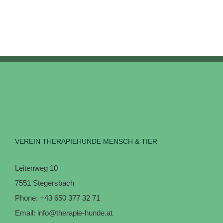
VEREIN THERAPIEHUNDE MENSCH & TIER
Leitenweg 10
7551 Stegersbach
Phone:
+43 650 377 32 71
Email:
info@therapie-hunde.at