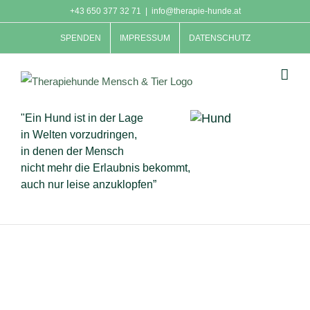
Skip
+43 650 377 32 71
|
info@therapie-hunde.at
to
SPENDEN
IMPRESSUM
DATENSCHUTZ
content
"Ein Hund ist in der Lage
in Welten vorzudringen,
in denen der Mensch
nicht mehr die Erlaubnis bekommt,
auch nur leise anzuklopfen”