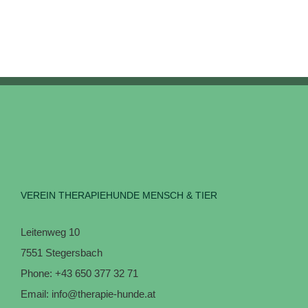
VEREIN THERAPIEHUNDE MENSCH & TIER
Leitenweg 10
7551 Stegersbach
Phone:
+43 650 377 32 71
Email:
info@therapie-hunde.at