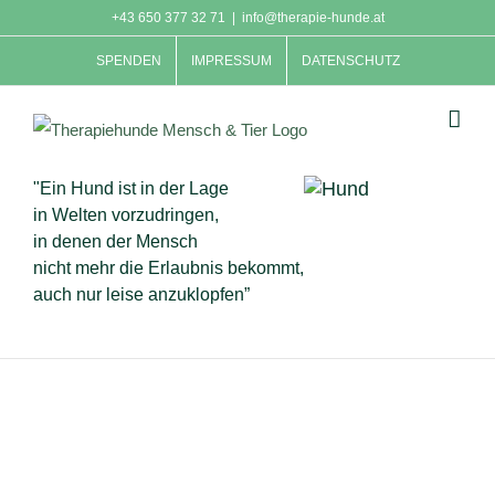
Skip
+43 650 377 32 71
|
info@therapie-hunde.at
to
SPENDEN
IMPRESSUM
DATENSCHUTZ
content
"Ein Hund ist in der Lage
in Welten vorzudringen,
in denen der Mensch
nicht mehr die Erlaubnis bekommt,
auch nur leise anzuklopfen”