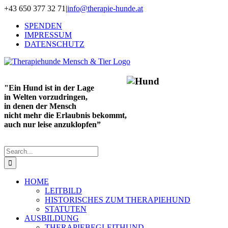
Skip
+43 650 377 32 71
|
info@therapie-hunde.at
to
SPENDEN
content
IMPRESSUM
DATENSCHUTZ
"Ein Hund ist in der Lage
in Welten vorzudringen,
in denen der Mensch
nicht mehr die Erlaubnis bekommt,
auch nur leise anzuklopfen”
Search
for:
HOME
LEITBILD
HISTORISCHES ZUM THERAPIEHUND
STATUTEN
AUSBILDUNG
THERAPIEBEGLEITHUND