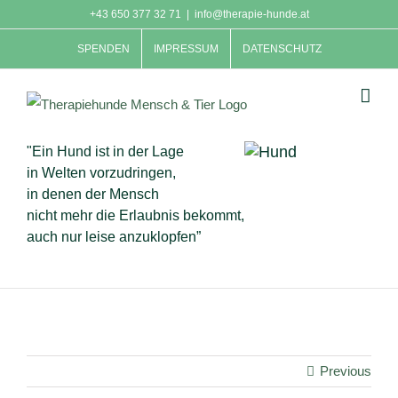
Skip
+43 650 377 32 71
|
info@therapie-hunde.at
to
SPENDEN
IMPRESSUM
DATENSCHUTZ
content
"Ein Hund ist in der Lage
in Welten vorzudringen,
in denen der Mensch
nicht mehr die Erlaubnis bekommt,
auch nur leise anzuklopfen”
Previous