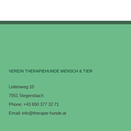
VEREIN THERAPIEHUNDE MENSCH & TIER
Leitenweg 10
7551 Stegersbach
Phone:
+43 650 377 32 71
Email:
info@therapie-hunde.at